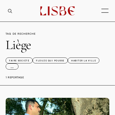
TAG DE RECHERCHE
Liège
FAIRE SOCIÉTÉ
FLOUZE QUI POUSSE
HABITER LA VILLE
...
1 REPORTAGE