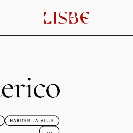
derico
HABITER LA VILLE
...