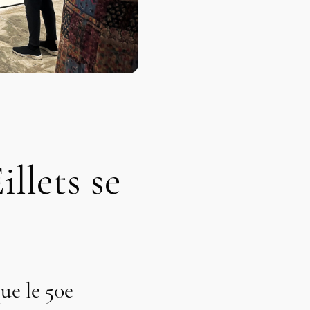
illets se
ue le 50e